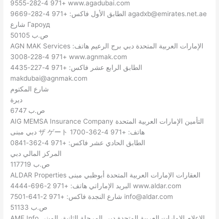
+971 4-282-9555 www.agadubai.com
agadxb@emirates.net.ae
الطابق الأول فاكس: +971 4-282-9669
شارع Гароуд
ص.ب 50105
AGN MAK Services الإمارات العربية المتحدة دبي برج الرعيم هاتف:
+971 4-228-3008 www.agnmak.com
الطابق الرابع عشر فاكس: +971 4-227-4435
makdubai@agnmak.com
شارع المكتوم
ديرة
ص.ب 6747
AIG MEMSA Insurance Company التأمين الإمارات العربية المتحدة
دبي مبنى ザ ゲート هاتف: +971 4-362-1700
الطابق الحادي عشر فاكس: +971 4-362-0841
المركز المالي دبي
ص.ب 117719
ALDAR Properties العقارات الإمارات العربية المتحدة أبوظبي مبنى
البريد الإماراتي هاتف: +971 2-696-4444 www.aldar.com
info@aldar.com
شارع النجدة فاكس: +971 2-641-7501
ص.ب 51133
AME Info الإعلام الإمارات العربية المتحدة دبي المرحلة الثانية، المبنى